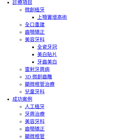
診療項目
微創植牙
上顎竇增高術
全口重建
齒顎矯正
美容牙科
全瓷牙冠
美白貼片
牙齒美白
雷射牙周病
3D 微創齒雕
顯微根管治療
兒童牙科
成功案例
人工植牙
牙周治療
美容牙科
齒顎矯正
顯微根管