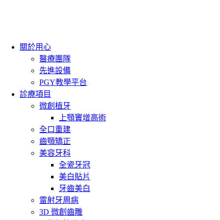
關於用心
醫療團隊
先進設備
PGY教學平台
診療項目
微創植牙
上顎竇增高術
全口重建
齒顎矯正
美容牙科
全瓷牙冠
美白貼片
牙齒美白
雷射牙周病
3D 微創齒雕