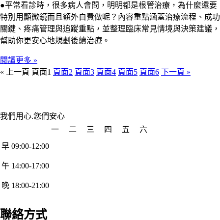
●平常看診時，很多病人會問，明明都是根管治療，為什麼還要
特別用顯微鏡而且額外自費做呢？內容重點涵蓋治療流程、成功
關鍵、疼痛管理與追蹤重點，並整理臨床常見情境與決策建議，
幫助你更安心地規劃後續治療。
閱讀更多 »
« 上一頁
頁面
1
頁面
2
頁面
3
頁面
4
頁面
5
頁面
6
下一頁 »
我們用心.您們安心
一
二
三
四
五
六
早 09:00-12:00
午 14:00-17:00
晚 18:00-21:00
聯絡方式