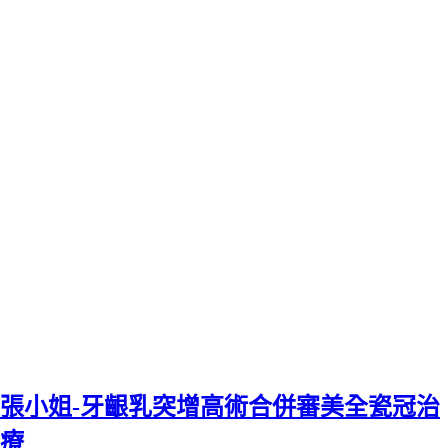
張小姐-牙齦乳突增高術合併審美全瓷冠治
療