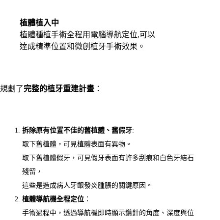
植體植入中
植體種植手術全程用電腦導航定位,可以
達成精準位置和微創植牙手術效果。
規劃了
完整的植牙重建計畫
：
拆除原有位置不佳的舊植體、舊假牙
:
取下舊植體，可見植體表面有異物。
取下舊植體假牙，可見假牙表面有許多刮痕和白色牙結石
殘留，
這些是造成病人牙齦發炎腫脹的關鍵原因。
植體導航機全程定位
：
手術過程中，透過導航機即時顯示鑽針的角度、深度與位