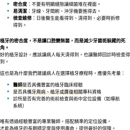
密合度
：不要有明顯縫隙讓細菌堆在裡面。
易清潔
：牙線、牙間刷、沖牙機要進得去。
檢查維修
：日後醫生能看得到、清得到、必要時拆修
得到。
植牙的密合度，不是讓口腔變無菌，而是減少牙菌斑躲藏的死
角。
好的植牙設計，應該讓病人每天清得到，也讓醫師回診時檢查得
到。
這也是為什麼我們建議病人在選擇植牙療程時，應優先考量：
醫師
是否具備豐富的植牙臨床經驗
是否具備
牙周病、植牙或贋復相關
專科資格
診所是否有完善的術前檢查與術中定位設備（如導航
系統）
唯有透過經驗豐富的專業醫師，搭配精準的定位設備，
才能為植牙的長期穩定度與使用壽命，提供最好的保障。