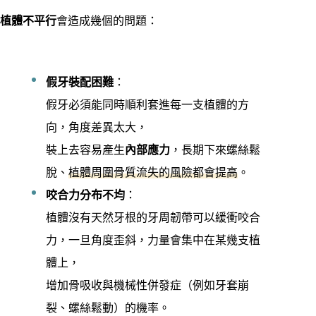
植體不平行
會造成幾個的問題：
假牙裝配困難
：
假牙必須能同時順利套進每一支植體的方
向，角度差異太大，
裝上去容易產生
內部應力
，長期下來螺絲鬆
脫、
植體周圍骨質流失的風險都會提高
。
咬合力分布不均
：
植體沒有天然牙根的牙周韌帶可以緩衝咬合
力，一旦角度歪斜，力量會集中在某幾支植
體上，
增加骨吸收與機械性併發症（例如牙套崩
裂、螺絲鬆動）的機率。