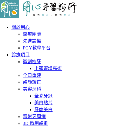
關於用心
醫療團隊
先進設備
PGY教學平台
診療項目
微創植牙
上顎竇增高術
全口重建
齒顎矯正
美容牙科
全瓷牙冠
美白貼片
牙齒美白
雷射牙周病
3D 微創齒雕