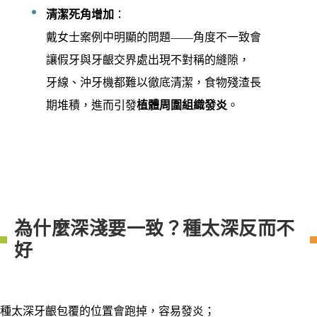
清潔死角增加
：
戴女士案例中明顯的問題——角度不一致會
讓假牙與牙齦交界處出現不對稱的縫隙，
牙線、沖牙機都難以徹底清潔，食物殘渣長
期堆積，進而引發
植體周圍組織發炎
。
為什麼深淺要一致？種太深反而不
好
種太深牙齦包覆的位置會跑掉，容易發炎；