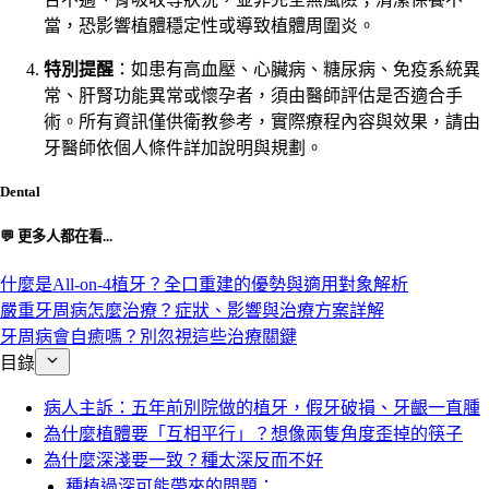
當，恐影響植體穩定性或導致植體周圍炎。
特別提醒
：如患有高血壓、心臟病、糖尿病、免疫系統異
常、肝腎功能異常或懷孕者，須由醫師評估是否適合手
術。所有資訊僅供衛教參考，實際療程內容與效果，請由
牙醫師依個人條件詳加說明與規劃。
Dental
💬 更多人都在看...
什麼是All-on-4植牙？全口重建的優勢與適用對象解析
嚴重牙周病怎麼治療？症狀、影響與治療方案詳解
牙周病會自癒嗎？別忽視這些治療關鍵
目錄
病人主訴：五年前別院做的植牙，假牙破損、牙齦一直腫
為什麼植體要「互相平行」？想像兩隻角度歪掉的筷子
為什麼深淺要一致？種太深反而不好
種植過深可能帶來的問題：