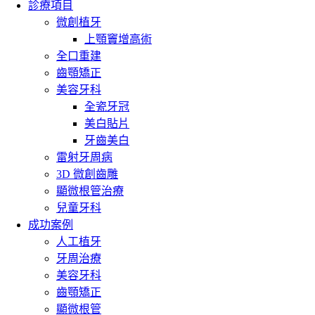
診療項目
微創植牙
上顎竇增高術
全口重建
齒顎矯正
美容牙科
全瓷牙冠
美白貼片
牙齒美白
雷射牙周病
3D 微創齒雕
顯微根管治療
兒童牙科
成功案例
人工植牙
牙周治療
美容牙科
齒顎矯正
顯微根管