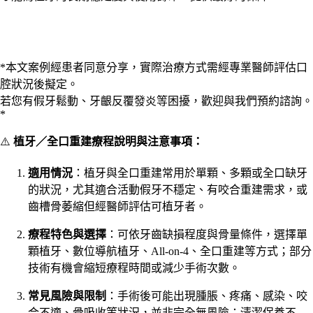
*本文案例經患者同意分享，實際治療方式需經專業醫師評估口
腔狀況後擬定。
若您有假牙鬆動、牙齦反覆發炎等困擾，歡迎與我們預約諮詢。
*
⚠️
植牙／全口重建療程說明與注意事項：
適用情況
：植牙與全口重建常用於單顆、多顆或全口缺牙
的狀況，尤其適合活動假牙不穩定、有咬合重建需求，或
齒槽骨萎縮但經醫師評估可植牙者。
療程特色與選擇
：可依牙齒缺損程度與骨量條件，選擇單
顆植牙、數位導航植牙、All-on-4、全口重建等方式；部分
技術有機會縮短療程時間或減少手術次數。
常見風險與限制
：手術後可能出現腫脹、疼痛、感染、咬
合不適、骨吸收等狀況，並非完全無風險；清潔保養不