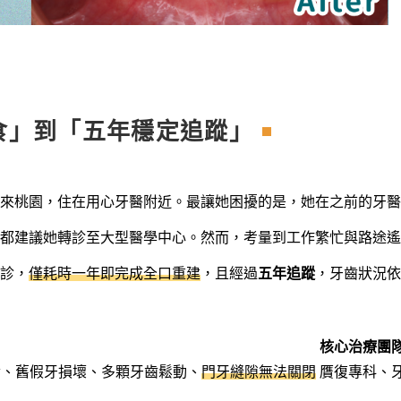
食」到「五年穩定追蹤」
來桃園，住在用心牙醫附近。最讓她困擾的是，她在之前的牙醫
都建議她轉診至大型醫學中心。然而，考量到工作繁忙與路途遙
診，
僅耗時一年即完成全口重建
，且經過
五年追蹤
，牙齒狀況依
核心治療團
食、舊假牙損壞、多顆牙齒鬆動、
門牙縫隙無法關閉
贋復專科、