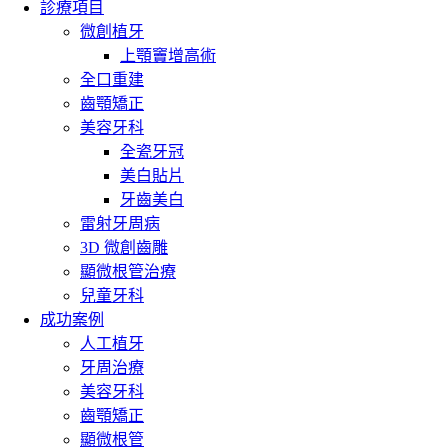
診療項目
微創植牙
上顎竇增高術
全口重建
齒顎矯正
美容牙科
全瓷牙冠
美白貼片
牙齒美白
雷射牙周病
3D 微創齒雕
顯微根管治療
兒童牙科
成功案例
人工植牙
牙周治療
美容牙科
齒顎矯正
顯微根管