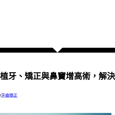
植牙、矯正與鼻竇增高術，解決
#
牙齒矯正