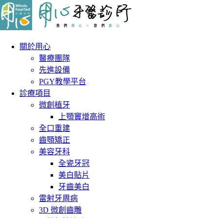
關於用心
醫療團隊
先進設備
PGY教學平台
診療項目
微創植牙
上顎竇增高術
全口重建
齒顎矯正
美容牙科
全瓷牙冠
美白貼片
牙齒美白
雷射牙周病
3D 微創齒雕