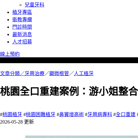
兒童牙科
植牙專區
衛教專欄
門診時間
最新消息
人才招募
線上預約
文章分類／
牙周治療
／
顯微根管
／
人工植牙
桃園全口重建案例：游小姐整合
582 瀏覽
#
桃園植牙
#
桃園困難植牙
#
鼻竇增高術
#
牙周病專科
#
全口重建
2026-05-28 更新