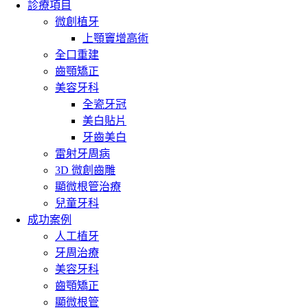
診療項目
微創植牙
上顎竇增高術
全口重建
齒顎矯正
美容牙科
全瓷牙冠
美白貼片
牙齒美白
雷射牙周病
3D 微創齒雕
顯微根管治療
兒童牙科
成功案例
人工植牙
牙周治療
美容牙科
齒顎矯正
顯微根管