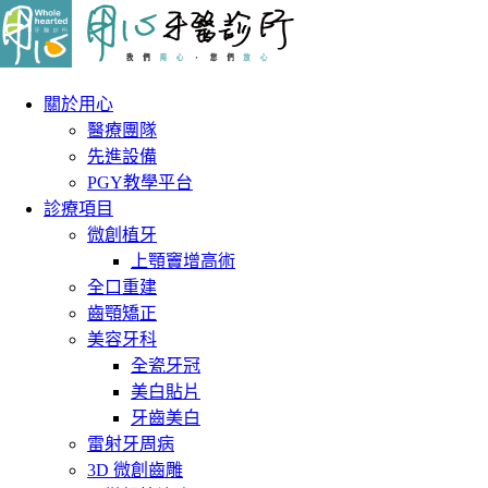
關於用心
醫療團隊
先進設備
PGY教學平台
診療項目
微創植牙
上顎竇增高術
全口重建
齒顎矯正
美容牙科
全瓷牙冠
美白貼片
牙齒美白
雷射牙周病
3D 微創齒雕