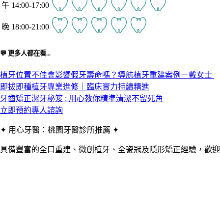
午 14:00-17:00
晚 18:00-21:00
💬 更多人都在看...
植牙位置不佳會影響假牙壽命嗎？導航植牙重建案例－戴女士
即拔即種植牙專業進修｜臨床實力持續精進
牙齒矯正潔牙秘笈 : 用心教你精準清潔不留死角
立即預約專人諮詢
✦ 用心牙醫：桃園牙醫診所推薦 ✦
具備豐富的全口重建、微創植牙、全瓷冠及隱形矯正經驗，歡迎