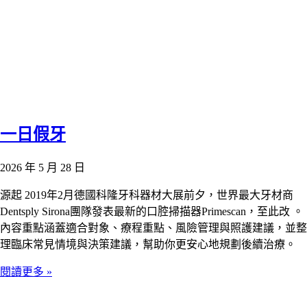
一日假牙
2026 年 5 月 28 日
源起 2019年2⽉德國科隆牙科器材⼤展前夕，世界最⼤牙材商
Dentsply Sirona團隊發表最新的⼝腔掃描器Primescan，⾄此改 。
內容重點涵蓋適合對象、療程重點、風險管理與照護建議，並整
理臨床常見情境與決策建議，幫助你更安心地規劃後續治療。
閱讀更多 »