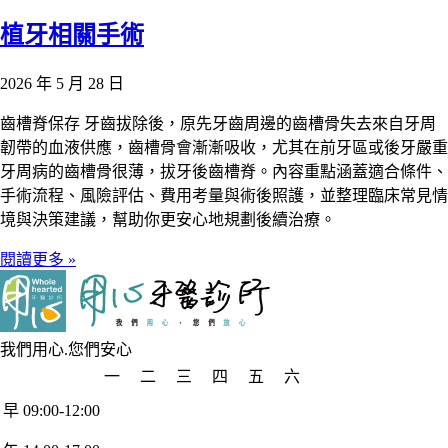
植牙相關手術
2026 年 5 月 28 日
齒槽脊保存 牙齒拔除後，原先牙齒周邊的齒槽骨失去來自牙周
韌帶的血液供應，齒槽骨會漸漸吸收，尤其在前牙區或後牙嚴重
牙周病的齒槽骨很薄，拔牙後齒槽脊。內容重點涵蓋適合條件、
手術流程、風險評估、費用考量與術後照護，並整理臨床常見情
境與決策建議，幫助你更安心地規劃後續治療。
閱讀更多 »
我們用心.您們安心
一
二
三
四
五
六
早 09:00-12:00