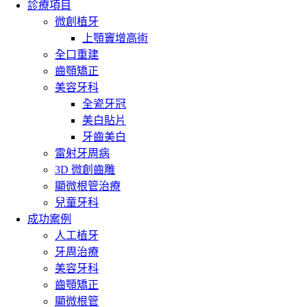
診療項目
微創植牙
上顎竇增高術
全口重建
齒顎矯正
美容牙科
全瓷牙冠
美白貼片
牙齒美白
雷射牙周病
3D 微創齒雕
顯微根管治療
兒童牙科
成功案例
人工植牙
牙周治療
美容牙科
齒顎矯正
顯微根管