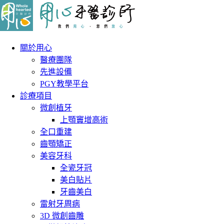
關於用心
醫療團隊
先進設備
PGY教學平台
診療項目
微創植牙
上顎竇增高術
全口重建
齒顎矯正
美容牙科
全瓷牙冠
美白貼片
牙齒美白
雷射牙周病
3D 微創齒雕