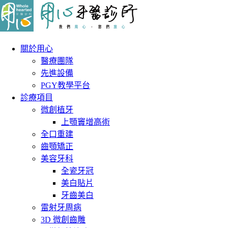
關於用心
醫療團隊
先進設備
PGY教學平台
診療項目
微創植牙
上顎竇增高術
全口重建
齒顎矯正
美容牙科
全瓷牙冠
美白貼片
牙齒美白
雷射牙周病
3D 微創齒雕