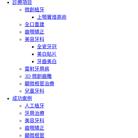
診療項目
微創植牙
上顎竇增高術
全口重建
齒顎矯正
美容牙科
全瓷牙冠
美白貼片
牙齒美白
雷射牙周病
3D 微創齒雕
顯微根管治療
兒童牙科
成功案例
人工植牙
牙周治療
美容牙科
齒顎矯正
顯微根管