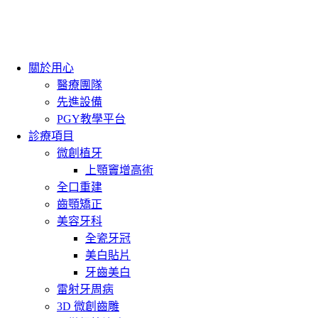
關於用心
醫療團隊
先進設備
PGY教學平台
診療項目
微創植牙
上顎竇增高術
全口重建
齒顎矯正
美容牙科
全瓷牙冠
美白貼片
牙齒美白
雷射牙周病
3D 微創齒雕