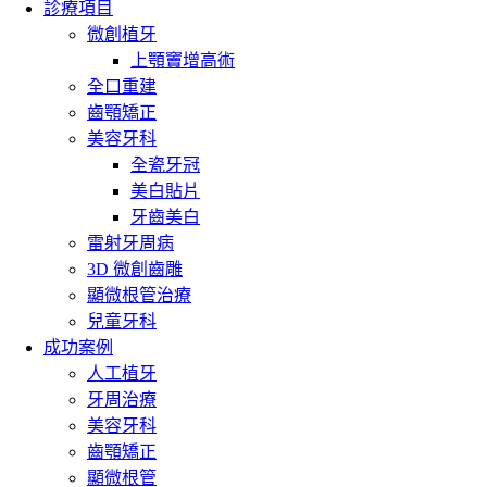
診療項目
微創植牙
上顎竇增高術
全口重建
齒顎矯正
美容牙科
全瓷牙冠
美白貼片
牙齒美白
雷射牙周病
3D 微創齒雕
顯微根管治療
兒童牙科
成功案例
人工植牙
牙周治療
美容牙科
齒顎矯正
顯微根管