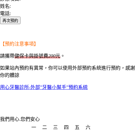
姓名:
電話:
再次預約
【預約注意事項】
請攜帶
健保卡與掛號費
200
元
。
如果站內預約有異常，你可以使用外部預約系統進行預約，感謝
你的體諒
用心牙醫診所-外部”牙醫小幫手”預約系統
我們用心.您們安心
一
二
三
四
五
六