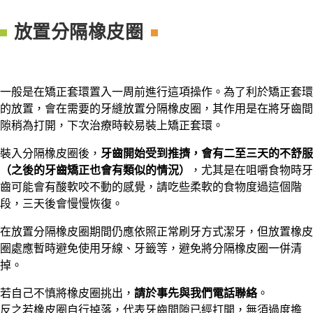
放置分隔橡皮圈
一般是在矯正套環置入一周前進行這項操作。為了利於矯正套環
的放置，會在需要的牙縫放置分隔橡皮圈，其作用是在將牙齒間
隙稍為打開，下次治療時較易裝上矯正套環。
裝入分隔橡皮圈後，
牙齒開始受到推擠，會有二至三天的不舒服
（之後的牙齒矯正也會有類似的情況）
，尤其是在咀嚼食物時牙
齒可能會有酸軟咬不動的感覺，請吃些柔軟的食物度過這個階
段，三天後會慢慢恢復。
在放置分隔橡皮圈期間仍應依照正常刷牙方式潔牙，但放置橡皮
圈處應暫時避免使用牙線、牙籤等，避免將分隔橡皮圈一併清
掉。
若自己不慎將橡皮圈挑出，
請於事先與我們電話聯絡
。
反之若橡皮圈自行掉落，代表牙齒間隙已經打開，無須過度擔