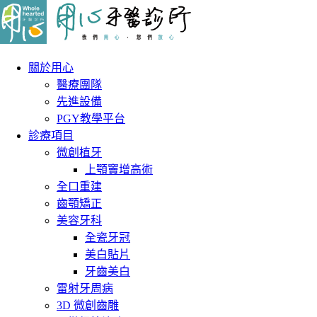
關於用心
醫療團隊
先進設備
PGY教學平台
診療項目
微創植牙
上顎竇增高術
全口重建
齒顎矯正
美容牙科
全瓷牙冠
美白貼片
牙齒美白
雷射牙周病
3D 微創齒雕