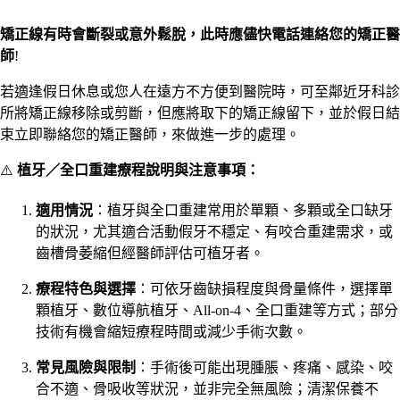
矯正線有時會斷裂或意外鬆脫，此時應儘快電話連絡您的矯正醫
師
!
若適逢假日休息或您人在遠方不方便到醫院時，可至鄰近牙科診
所將矯正線移除或剪斷，但應將取下的矯正線留下，並於假日結
束立即聯絡您的矯正醫師，來做進一步的處理。
⚠️
植牙／全口重建療程說明與注意事項：
適用情況
：植牙與全口重建常用於單顆、多顆或全口缺牙
的狀況，尤其適合活動假牙不穩定、有咬合重建需求，或
齒槽骨萎縮但經醫師評估可植牙者。
療程特色與選擇
：可依牙齒缺損程度與骨量條件，選擇單
顆植牙、數位導航植牙、All-on-4、全口重建等方式；部分
技術有機會縮短療程時間或減少手術次數。
常見風險與限制
：手術後可能出現腫脹、疼痛、感染、咬
合不適、骨吸收等狀況，並非完全無風險；清潔保養不