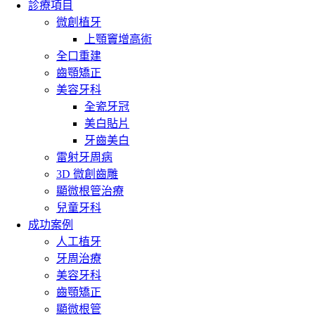
診療項目
微創植牙
上顎竇增高術
全口重建
齒顎矯正
美容牙科
全瓷牙冠
美白貼片
牙齒美白
雷射牙周病
3D 微創齒雕
顯微根管治療
兒童牙科
成功案例
人工植牙
牙周治療
美容牙科
齒顎矯正
顯微根管