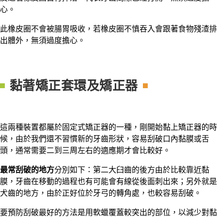
心。
此橡皮圈不會被腸胃吸收，若橡皮圈不慎吞入會跟著食物殘渣排
出體外，無須過度擔心。
黏著矯正套環及矯正器
這兩種裝置都屬於固定式矯正器的一種，剛開始黏上矯正器的時
候，由於我們還不習慣新的牙齒形狀，容易刮破口內黏膜或舌
頭，通常需要二到三周左右的適應期才會比較好。
最常刮破的地方
分別如下：第二大臼齒的後方由於比較靠近黏
膜，牙齒在移動的過程也有可能會有線從後面刺出來；另外就是
犬齒的地方，由於正好位於牙弓的轉角處，也較容易刮破。
要預防刮破最好的方法是用軟蠟覆蓋較突出的部位，以減少對黏