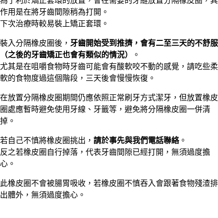
為了利於矯正套環的放置，會在需要的牙縫放置分隔橡皮圈，其
作用是在將牙齒間隙稍為打開。
下次治療時較易裝上矯正套環。
裝入分隔橡皮圈後，
牙齒開始受到推擠，會有二至三天的不舒服
（之後的牙齒矯正也會有類似的情況）
。
尤其是在咀嚼食物時牙齒可能會有酸軟咬不動的感覺，請吃些柔
軟的食物度過這個階段，三天後會慢慢恢復。
在放置分隔橡皮圈期間仍應依照正常刷牙方式潔牙，但放置橡皮
圈處應暫時避免使用牙線、牙籤等，避免將分隔橡皮圈一併清
掉。
若自己不慎將橡皮圈挑出，
請於事先與我們電話聯絡
。
反之若橡皮圈自行掉落，代表牙齒間隙已經打開，無須過度擔
心。
此橡皮圈不會被腸胃吸收，若橡皮圈不慎吞入會跟著食物殘渣排
出體外，無須過度擔心。