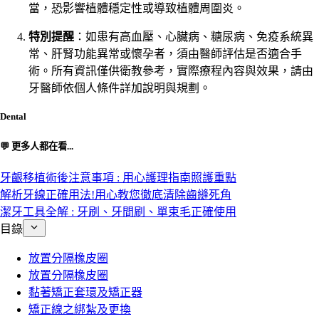
當，恐影響植體穩定性或導致植體周圍炎。
特別提醒
：如患有高血壓、心臟病、糖尿病、免疫系統異
常、肝腎功能異常或懷孕者，須由醫師評估是否適合手
術。所有資訊僅供衛教參考，實際療程內容與效果，請由
牙醫師依個人條件詳加說明與規劃。
Dental
💬 更多人都在看...
牙齦移植術後注意事項 : 用心護理指南照護重點
解析牙線正確用法!用心教您徹底清除齒縫死角
潔牙工具全解 : 牙刷、牙間刷、單束毛正確使用
目錄
放置分隔橡皮圈
放置分隔橡皮圈
黏著矯正套環及矯正器
矯正線之綁紮及更換