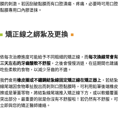
膜的刺激。若因刮破黏膜而有口腔潰瘍、疼痛，必要時可用口腔
黏膜專用口內膠塗抹。
矯正線之綁紮及更換
依每次治療進度可能給予不同粗細的矯正線，而
每次換線常會有
三天左右的牙齒酸軟不舒服
，之後會慢慢消退，在這期間也建議
吃些柔軟的食物，以減少牙齒的不適。
我們會用
橡皮圈或不鏽鋼結紮線固定矯正線在矯正器上
，若結紮
線尾端因食物牽扯脫出而刺到口腔黏膜時，可利用鉛筆後端橡皮
擦或是筆蓋等物，將結紮線尾端推入矯正線下方，或以軟蠟覆蓋
突出部分。最重要的就是你沒有不舒服啦！若仍然有不舒服，可
立即與您的矯正醫師連絡。