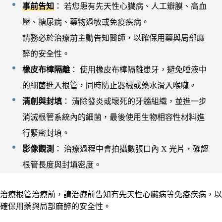
事前告知
： 若您患有先天性心臟病、人工瓣膜、高血
壓、糖尿病、藥物過敏或免疫疾病。
請務必於治療前主動告知醫師，以確保用藥與局部麻
醉的安全性。
橡皮布樟隔離
： 使用橡皮布樟隔離患牙，避免唾液中
的細菌進入根管，同時防止器械或藥水滑入喉嚨。
清創與封填
： 清除發炎或壞死的牙髓組織，並進一步
消滅根管系統內的細菌，最後使用生物相容性材料進
行緊密封填。
影像觀測
： 治療過程中會拍攝數張口內 X 光片，確認
根管長度與封填密度。
治療根管治療前，請治療前告知有先天性心臟病等免疫疾病，以
確保用藥與局部麻醉的安全性。