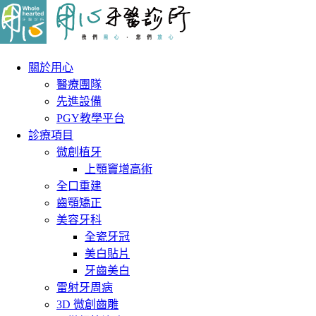
關於用心
醫療團隊
先進設備
PGY教學平台
診療項目
微創植牙
上顎竇增高術
全口重建
齒顎矯正
美容牙科
全瓷牙冠
美白貼片
牙齒美白
雷射牙周病
3D 微創齒雕