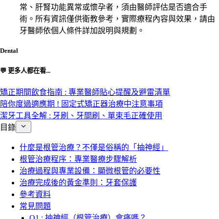
常、肝腎功能異常或懷孕者，須由醫師評估是否適合手
術。所有資訊僅供衛教參考，實際療程內容與效果，請由
牙醫師依個人條件詳加說明與規劃。
Dental
💬 更多人都在看...
矯正期間飲食指南 : 專業醫師貼心提醒及避雷清單
陪你度過適應期 ! 固定式矯正器治療中注意事項
潔牙工具全解 : 牙刷、牙間刷、單束毛正確使用
目錄
什麼是根管治療？不僅是俗稱的「抽神經」
根管治療程序：專業醫療步驟解析
治療過程與專業設備：顯微根管的必要性
治療完成後的黃金準則：牙套保護
參考資料
常見問題
Q1 : 抽神經（根管治療）會痛嗎？