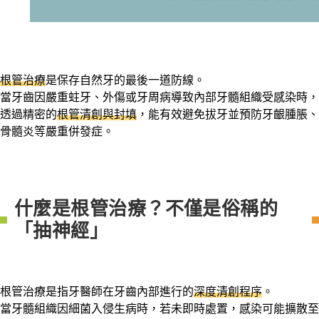
根管治療
是保存自然牙的最後一道防線。
當牙齒因嚴重蛀牙、外傷或牙周病導致內部牙髓組織受感染時，
透過精密的
根管清創與封填
，能有效避免拔牙並預防牙齦腫脹、
骨髓炎等嚴重併發症。
什麼是根管治療？不僅是俗稱的
「抽神經」
根管治療是指牙醫師在牙齒內部進行的
深度清創程序
。
當牙髓組織因細菌入侵生病時，若未即時處置，感染可能擴散至