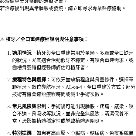
必遵循專業牙醫師的治療計畫。
若治療後出現異常腫脹或發燒，請立即尋求專業醫療協助。
⚠️
植牙／全口重建療程說明與注意事項：
適用情況
：植牙與全口重建常用於單顆、多顆或全口缺牙
的狀況，尤其適合活動假牙不穩定、有咬合重建需求，或
齒槽骨萎縮但經醫師評估可植牙者。
療程特色與選擇
：可依牙齒缺損程度與骨量條件，選擇單
顆植牙、數位導航植牙、All-on-4、全口重建等方式；部分
技術有機會縮短療程時間或減少手術次數。
常見風險與限制
：手術後可能出現腫脹、疼痛、感染、咬
合不適、骨吸收等狀況，並非完全無風險；清潔保養不
當，恐影響植體穩定性或導致植體周圍炎。
特別提醒
：如患有高血壓、心臟病、糖尿病、免疫系統異