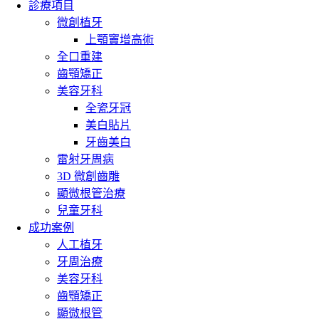
診療項目
微創植牙
上顎竇增高術
全口重建
齒顎矯正
美容牙科
全瓷牙冠
美白貼片
牙齒美白
雷射牙周病
3D 微創齒雕
顯微根管治療
兒童牙科
成功案例
人工植牙
牙周治療
美容牙科
齒顎矯正
顯微根管