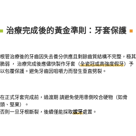
治療完成後的黃金準則：牙套保護
根管治療後的牙齒因失去養分供應且剩餘齒質結構不完整，極其
脆弱 ， 治療完成後應儘快製作牙套（
全瓷冠或高強度假牙
）予
以包覆保護。避免牙齒因咀嚼力而發生垂直劈裂。
在正式牙套完成前，過渡期 請避免使用患側咬合硬物（如骨
頭、堅果）。
否則一旦牙根斷裂，後續僅能採取
拔牙
處置。