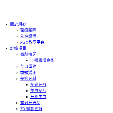
關於用心
醫療團隊
先進設備
PGY教學平台
診療項目
微創植牙
上顎竇增高術
全口重建
齒顎矯正
美容牙科
全瓷牙冠
美白貼片
牙齒美白
雷射牙周病
3D 微創齒雕