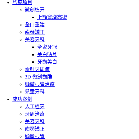
診療項目
微創植牙
上顎竇增高術
全口重建
齒顎矯正
美容牙科
全瓷牙冠
美白貼片
牙齒美白
雷射牙周病
3D 微創齒雕
顯微根管治療
兒童牙科
成功案例
人工植牙
牙周治療
美容牙科
齒顎矯正
顯微根管