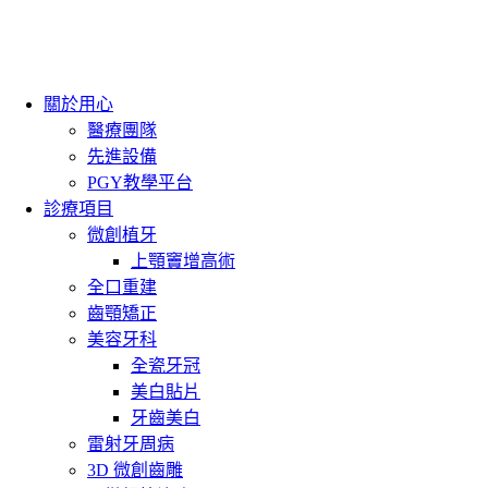
關於用心
醫療團隊
先進設備
PGY教學平台
診療項目
微創植牙
上顎竇增高術
全口重建
齒顎矯正
美容牙科
全瓷牙冠
美白貼片
牙齒美白
雷射牙周病
3D 微創齒雕