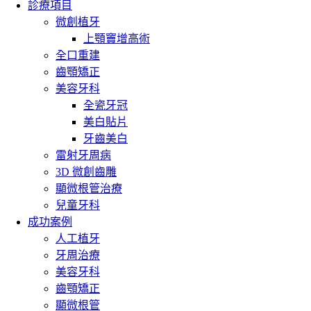
診療項目
微創植牙
上顎竇增高術
全口重建
齒顎矯正
美容牙科
全瓷牙冠
美白貼片
牙齒美白
雷射牙周病
3D 微創齒雕
顯微根管治療
兒童牙科
成功案例
人工植牙
牙周治療
美容牙科
齒顎矯正
顯微根管