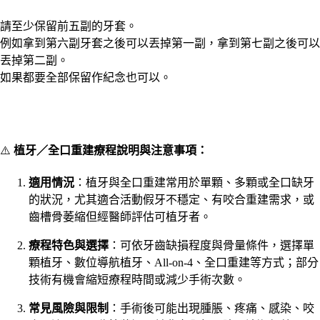
請至少保留前五副的牙套。
例如拿到第六副牙套之後可以丟掉第一副，拿到第七副之後可以
丟掉第二副。
如果都要全部保留作紀念也可以。
⚠️
植牙／全口重建療程說明與注意事項：
適用情況
：植牙與全口重建常用於單顆、多顆或全口缺牙
的狀況，尤其適合活動假牙不穩定、有咬合重建需求，或
齒槽骨萎縮但經醫師評估可植牙者。
療程特色與選擇
：可依牙齒缺損程度與骨量條件，選擇單
顆植牙、數位導航植牙、All-on-4、全口重建等方式；部分
技術有機會縮短療程時間或減少手術次數。
常見風險與限制
：手術後可能出現腫脹、疼痛、感染、咬