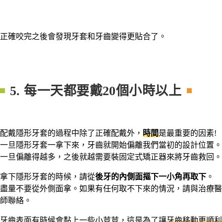
正確咬完之後會發現牙套和牙齒變得更貼合了。
5. 每一天都要戴20個小時以上
配戴隱形牙套的過程中除了正確配戴外，
時間
是最重要的因素!
一旦隱形牙套一拿下來，牙齒就開始偏離我們當初的設計位置。
一旦偏離得越多，之後就越需要裝固定式矯正器來將牙齒救回。
拿下隱形牙套的時候，請從
後牙的內側面摳下一小角再取下
。
盡量不要從外側面拿。如果有任何取不下來的情況，請與治療醫
師聯絡。
牙齒表面有時候會黏上一些小荳荳，這是為了讓
牙齒移動更順利