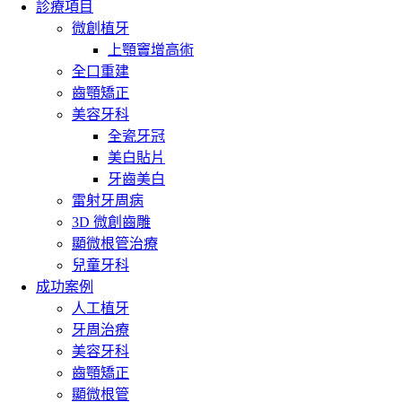
診療項目
微創植牙
上顎竇增高術
全口重建
齒顎矯正
美容牙科
全瓷牙冠
美白貼片
牙齒美白
雷射牙周病
3D 微創齒雕
顯微根管治療
兒童牙科
成功案例
人工植牙
牙周治療
美容牙科
齒顎矯正
顯微根管