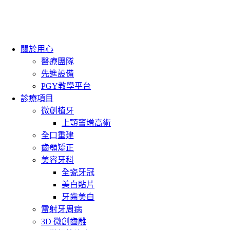
關於用心
醫療團隊
先進設備
PGY教學平台
診療項目
微創植牙
上顎竇增高術
全口重建
齒顎矯正
美容牙科
全瓷牙冠
美白貼片
牙齒美白
雷射牙周病
3D 微創齒雕