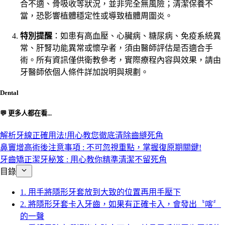
合不適、骨吸收等狀況，並非完全無風險；清潔保養不
當，恐影響植體穩定性或導致植體周圍炎。
特別提醒
：如患有高血壓、心臟病、糖尿病、免疫系統異
常、肝腎功能異常或懷孕者，須由醫師評估是否適合手
術。所有資訊僅供衛教參考，實際療程內容與效果，請由
牙醫師依個人條件詳加說明與規劃。
Dental
💬 更多人都在看...
解析牙線正確用法!用心教您徹底清除齒縫死角
鼻竇增高術後注意事項 : 不可忽視重點，掌握復原期關鍵!
牙齒矯正潔牙秘笈 : 用心教你精準清潔不留死角
目錄
1. 用手將隱形牙套放到大致的位置再用手壓下
2. 將隱形牙套卡入牙齒，如果有正確卡入，會發出〝喀〞
的一聲