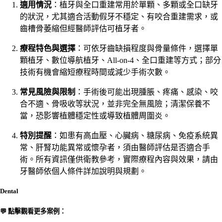
適用情況
：植牙與全口重建常用於單顆、多顆或全口缺牙
的狀況，尤其適合活動假牙不穩定、有咬合重建需求，或
齒槽骨萎縮但經醫師評估可植牙者。
療程特色與選擇
：可依牙齒缺損程度與骨量條件，選擇單
顆植牙、數位導航植牙、All-on-4、全口重建等方式；部分
技術有機會縮短療程時間或減少手術次數。
常見風險與限制
：手術後可能出現腫脹、疼痛、感染、咬
合不適、骨吸收等狀況，並非完全無風險；清潔保養不
當，恐影響植體穩定性或導致植體周圍炎。
特別提醒
：如患有高血壓、心臟病、糖尿病、免疫系統異
常、肝腎功能異常或懷孕者，須由醫師評估是否適合手
術。所有資訊僅供衛教參考，實際療程內容與效果，請由
牙醫師依個人條件詳加說明與規劃。
Dental
💬 點擊觀看更多案例：