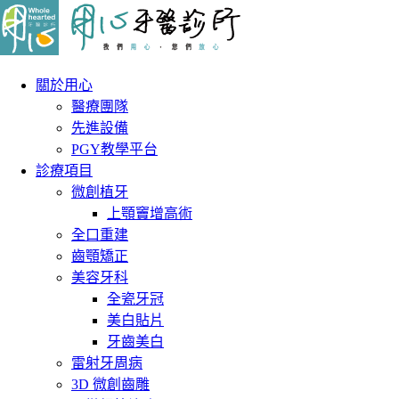
關於用心
醫療團隊
先進設備
PGY教學平台
診療項目
微創植牙
上顎竇增高術
全口重建
齒顎矯正
美容牙科
全瓷牙冠
美白貼片
牙齒美白
雷射牙周病
3D 微創齒雕