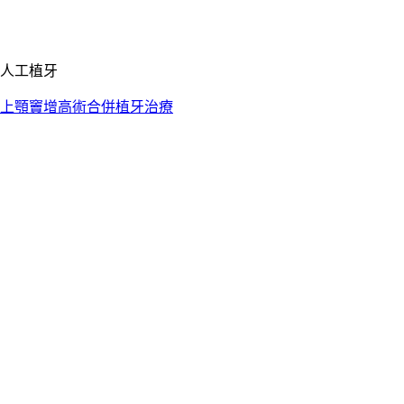
人工植牙
上顎竇增高術合併植牙治療