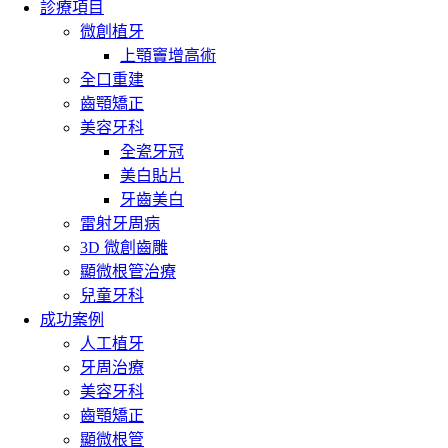
診療項目
微創植牙
上顎竇增高術
全口重建
齒顎矯正
美容牙科
全瓷牙冠
美白貼片
牙齒美白
雷射牙周病
3D 微創齒雕
顯微根管治療
兒童牙科
成功案例
人工植牙
牙周治療
美容牙科
齒顎矯正
顯微根管