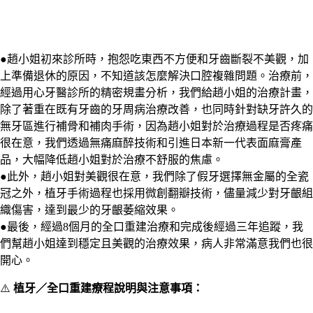
●趙小姐初來診所時，抱怨吃東西不方便和牙齒斷裂不美觀，加
上準備退休的原因，不知道該怎麼解決口腔複雜問題。治療前，
經過用心牙醫診所的精密規畫分析，我們給趙小姐的治療計畫，
除了著重在既有牙齒的牙周病治療改善，也同時針對缺牙許久的
無牙區進行補骨和補肉手術，因為趙小姐對於治療過程是否疼痛
很在意，我們透過無痛麻醉技術和引進日本新一代表面麻膏產
品，大幅降低趙小姐對於治療不舒服的焦慮。
●此外，趙小姐對美觀很在意，我們除了假牙選擇無金屬的全瓷
冠之外，植牙手術過程也採用微創翻瓣技術，儘量減少對牙齦組
織傷害，達到最少的牙齦萎縮效果。
●最後，經過8個月的全口重建治療和完成後經過三年追蹤，我
們幫趙小姐達到穩定且美觀的治療效果，病人非常滿意我們也很
開心。
⚠️
植牙／全口重建療程說明與注意事項：