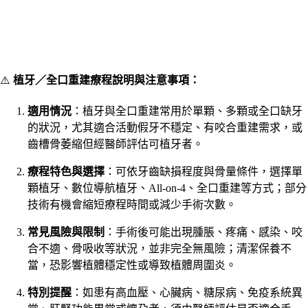
⚠️
植牙／全口重建療程說明與注意事項：
適用情況
：植牙與全口重建常用於單顆、多顆或全口缺牙
的狀況，尤其適合活動假牙不穩定、有咬合重建需求，或
齒槽骨萎縮但經醫師評估可植牙者。
療程特色與選擇
：可依牙齒缺損程度與骨量條件，選擇單
顆植牙、數位導航植牙、All-on-4、全口重建等方式；部分
技術有機會縮短療程時間或減少手術次數。
常見風險與限制
：手術後可能出現腫脹、疼痛、感染、咬
合不適、骨吸收等狀況，並非完全無風險；清潔保養不
當，恐影響植體穩定性或導致植體周圍炎。
特別提醒
：如患有高血壓、心臟病、糖尿病、免疫系統異