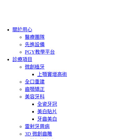
關於用心
醫療團隊
先進設備
PGY教學平台
診療項目
微創植牙
上顎竇增高術
全口重建
齒顎矯正
美容牙科
全瓷牙冠
美白貼片
牙齒美白
雷射牙周病
3D 微創齒雕