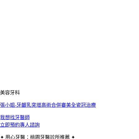
美容牙科
張小姐-牙齦乳突增高術合併審美全瓷冠治療
我想找牙醫師
立即預約專人諮詢
✦ 用心牙醫：桃園牙醫診所推薦 ✦