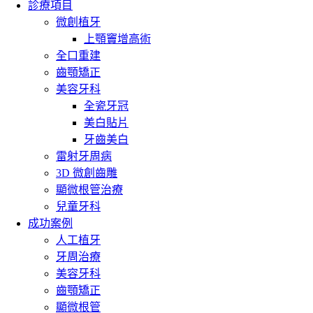
診療項目
微創植牙
上顎竇增高術
全口重建
齒顎矯正
美容牙科
全瓷牙冠
美白貼片
牙齒美白
雷射牙周病
3D 微創齒雕
顯微根管治療
兒童牙科
成功案例
人工植牙
牙周治療
美容牙科
齒顎矯正
顯微根管