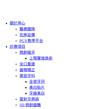
關於用心
醫療團隊
先進設備
PGY教學平台
診療項目
微創植牙
上顎竇增高術
全口重建
齒顎矯正
美容牙科
全瓷牙冠
美白貼片
牙齒美白
雷射牙周病
3D 微創齒雕