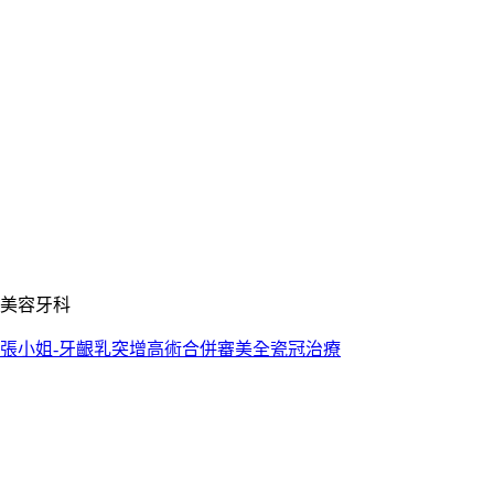
美容牙科
張小姐-牙齦乳突增高術合併審美全瓷冠治療