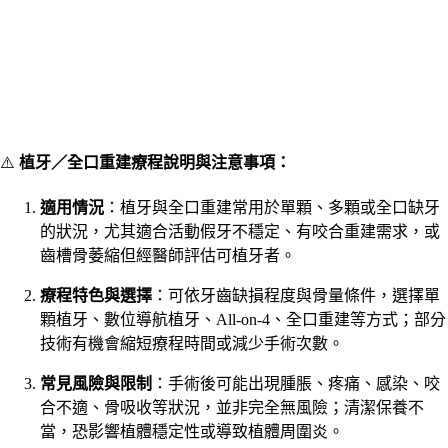
⚠️
植牙／全口重建療程說明與注意事項：
適用情況
：植牙與全口重建常用於單顆、多顆或全口缺牙
的狀況，尤其適合活動假牙不穩定、有咬合重建需求，或
齒槽骨萎縮但經醫師評估可植牙者。
療程特色與選擇
：可依牙齒缺損程度與骨量條件，選擇單
顆植牙、數位導航植牙、All-on-4、全口重建等方式；部分
技術有機會縮短療程時間或減少手術次數。
常見風險與限制
：手術後可能出現腫脹、疼痛、感染、咬
合不適、骨吸收等狀況，並非完全無風險；清潔保養不
當，恐影響植體穩定性或導致植體周圍炎。