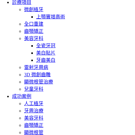
診療項目
微創植牙
上顎竇增高術
全口重建
齒顎矯正
美容牙科
全瓷牙冠
美白貼片
牙齒美白
雷射牙周病
3D 微創齒雕
顯微根管治療
兒童牙科
成功案例
人工植牙
牙周治療
美容牙科
齒顎矯正
顯微根管