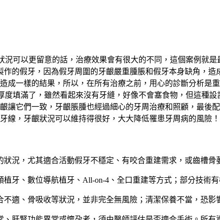
狀況可以更留意的話，治療效果會有很大的不同，這個案例就是
製作的假牙，因為假牙周圍的牙齦嚴重腫脹和假牙本身缺角，造
造成一樣的結果，所以，在所有治療之前，用心的診斷分析是重
厚度填滿了，雖然看起來沒有牙縫，好像不會塞食物，但這種設
讓它們一致，牙齦脹腫也經過細心的牙周治療和照顧，最後配合高
牙線，牙齦狀況可以維持得很好，大大降低罹患牙周病的風險！
的狀況，尤其適合活動假牙不穩定、有咬合重建需求，或齒槽骨
植牙、數位導航植牙、All-on-4、全口重建等方式；部分技
合不適、骨吸收等狀況，並非完全無風險；清潔保養不當，恐影
常、肝腎功能異常或懷孕者，須由醫師評估是否適合手術。所有