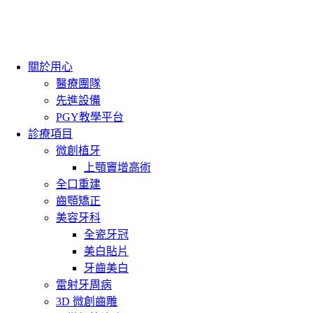
關於用心
醫療團隊
先進設備
PGY教學平台
診療項目
微創植牙
上顎竇增高術
全口重建
齒顎矯正
美容牙科
全瓷牙冠
美白貼片
牙齒美白
雷射牙周病
3D 微創齒雕