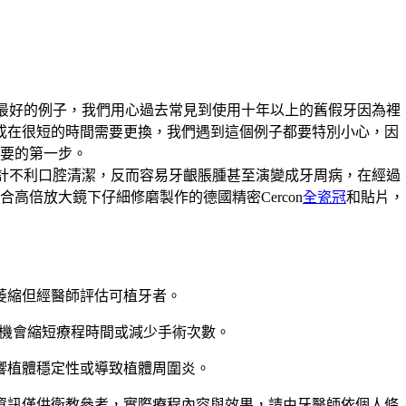
最好的例子，我們用心過去常見到使用十年以上的舊假牙因為裡
成在很短的時間需要更換，我們遇到這個例子都要特別小心，因
要的第一步。
計不利口腔清潔，反而容易牙齦脹腫甚至演變成牙周病，在經過
倍放大鏡下仔細修磨製作的德國精密Cercon
全瓷冠
和貼片，
萎縮但經醫師評估可植牙者。
術有機會縮短療程時間或減少手術次數。
響植體穩定性或導致植體周圍炎。
資訊僅供衛教參考，實際療程內容與效果，請由牙醫師依個人條