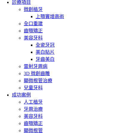
診療項目
微創植牙
上顎竇增高術
全口重建
齒顎矯正
美容牙科
全瓷牙冠
美白貼片
牙齒美白
雷射牙周病
3D 微創齒雕
顯微根管治療
兒童牙科
成功案例
人工植牙
牙周治療
美容牙科
齒顎矯正
顯微根管