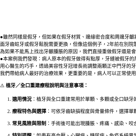
●雖然同樣是假牙，但如果在假牙材質、邊緣密合度和周邊牙齦
面牙齒蛀牙或假牙鬆脫需要更換，但像這個例子，2年前在別院
為如果不能馬上找出牙齦腫脹的原因，我們直接重做假牙還是會
●本案例我們發現：病人原本的假牙做得有點厚，牙縫被假牙的
用心醫生的巧手，透過美容性牙冠增長術調整兩顆正中門牙的牙齦
我們帶給病人最好的治療效果，更重要的是，病人可以正常使用
⚠️
植牙／全口重建療程說明與注意事項：
適用情況
：植牙與全口重建常用於單顆、多顆或全口缺牙
療程特色與選擇
：可依牙齒缺損程度與骨量條件，選擇單顆
常見風險與限制
：手術後可能出現腫脹、疼痛、感染、咬
特別提醒
：如患有高血壓、心臟病、糖尿病、免疫系統異