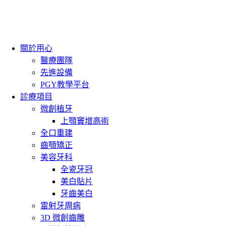
關於用心
醫療團隊
先進設備
PGY教學平台
診療項目
微創植牙
上顎竇增高術
全口重建
齒顎矯正
美容牙科
全瓷牙冠
美白貼片
牙齒美白
雷射牙周病
3D 微創齒雕