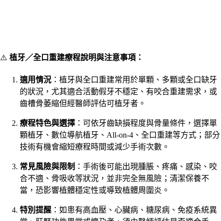
⚠️
植牙／全口重建療程說明與注意事項：
適用情況
：植牙與全口重建常用於單顆、多顆或全口缺牙
的狀況，尤其適合活動假牙不穩定、有咬合重建需求，或
齒槽骨萎縮但經醫師評估可植牙者。
療程特色與選擇
：可依牙齒缺損程度與骨量條件，選擇單
顆植牙、數位導航植牙、All-on-4、全口重建等方式；部分
技術有機會縮短療程時間或減少手術次數。
常見風險與限制
：手術後可能出現腫脹、疼痛、感染、咬
合不適、骨吸收等狀況，並非完全無風險；清潔保養不
當，恐影響植體穩定性或導致植體周圍炎。
特別提醒
：如患有高血壓、心臟病、糖尿病、免疫系統異