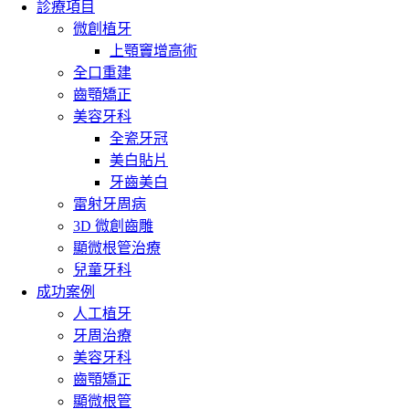
診療項目
微創植牙
上顎竇增高術
全口重建
齒顎矯正
美容牙科
全瓷牙冠
美白貼片
牙齒美白
雷射牙周病
3D 微創齒雕
顯微根管治療
兒童牙科
成功案例
人工植牙
牙周治療
美容牙科
齒顎矯正
顯微根管