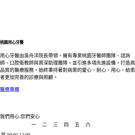
桃園用心牙醫
用心牙醫由吳舟洋院長帶領，擁有專業桃園牙醫師團隊、諮詢
師、口腔衛教師與資深助理團隊，並引進多項先進設備，打造高
品質的醫療服務。始終秉持著對病患的愛心、耐心、用心，給患
者更加完善的診療與照顧。
醫療專欄
我們用心.您們安心
一
二
三
四
五
六
早 09:00-12:00