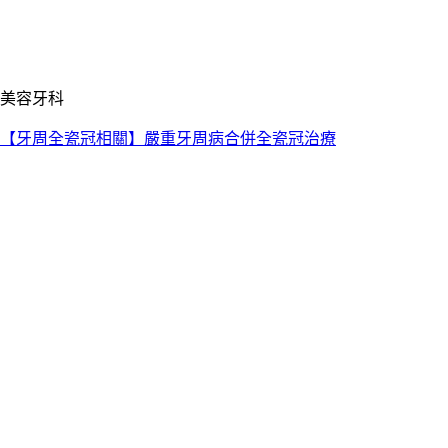
美容牙科
【牙周全瓷冠相關】嚴重牙周病合併全瓷冠治療