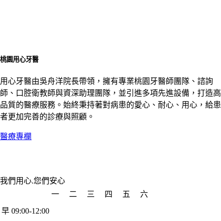
桃園用心牙醫
用心牙醫由吳舟洋院長帶領，擁有專業桃園牙醫師團隊、諮詢
師、口腔衛教師與資深助理團隊，並引進多項先進設備，打造高
品質的醫療服務。始終秉持著對病患的愛心、耐心、用心，給患
者更加完善的診療與照顧。
醫療專欄
我們用心.您們安心
一
二
三
四
五
六
早 09:00-12:00