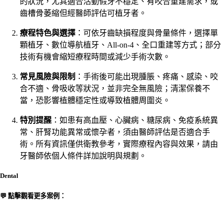
的狀況，尤其適合活動假牙不穩定、有咬合重建需求，或
齒槽骨萎縮但經醫師評估可植牙者。
療程特色與選擇
：可依牙齒缺損程度與骨量條件，選擇單
顆植牙、數位導航植牙、All-on-4、全口重建等方式；部分
技術有機會縮短療程時間或減少手術次數。
常見風險與限制
：手術後可能出現腫脹、疼痛、感染、咬
合不適、骨吸收等狀況，並非完全無風險；清潔保養不
當，恐影響植體穩定性或導致植體周圍炎。
特別提醒
：如患有高血壓、心臟病、糖尿病、免疫系統異
常、肝腎功能異常或懷孕者，須由醫師評估是否適合手
術。所有資訊僅供衛教參考，實際療程內容與效果，請由
牙醫師依個人條件詳加說明與規劃。
Dental
💬 點擊觀看更多案例：