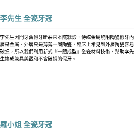
李先生 全瓷牙冠
李先生因門牙舊假牙斷裂來本院就診，傳統金屬燒附陶瓷假牙內
層是金屬、外層只是薄薄一層陶瓷，臨床上常見到外層陶瓷容易
破損，所以我們利用新式『一體成型』全瓷材料技術，幫助李先
生換成兼具美觀和不會破損的假牙。
羅小姐 全瓷牙冠