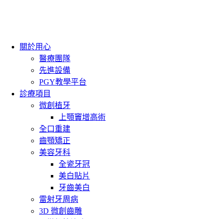
關於用心
醫療團隊
先進設備
PGY教學平台
診療項目
微創植牙
上顎竇增高術
全口重建
齒顎矯正
美容牙科
全瓷牙冠
美白貼片
牙齒美白
雷射牙周病
3D 微創齒雕