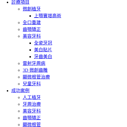
診療項目
微創植牙
上顎竇增高術
全口重建
齒顎矯正
美容牙科
全瓷牙冠
美白貼片
牙齒美白
雷射牙周病
3D 微創齒雕
顯微根管治療
兒童牙科
成功案例
人工植牙
牙周治療
美容牙科
齒顎矯正
顯微根管