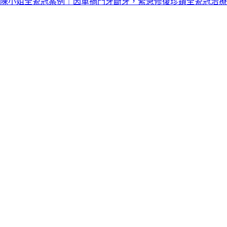
陳小姐全瓷冠案例｜因車禍門牙斷牙，緊急修復珍鑽全瓷冠治療