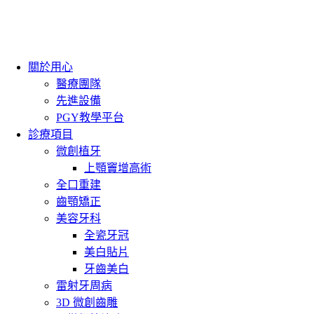
關於用心
醫療團隊
先進設備
PGY教學平台
診療項目
微創植牙
上顎竇增高術
全口重建
齒顎矯正
美容牙科
全瓷牙冠
美白貼片
牙齒美白
雷射牙周病
3D 微創齒雕