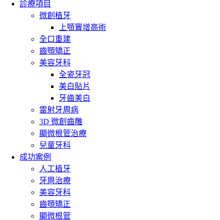
診療項目
微創植牙
上顎竇增高術
全口重建
齒顎矯正
美容牙科
全瓷牙冠
美白貼片
牙齒美白
雷射牙周病
3D 微創齒雕
顯微根管治療
兒童牙科
成功案例
人工植牙
牙周治療
美容牙科
齒顎矯正
顯微根管