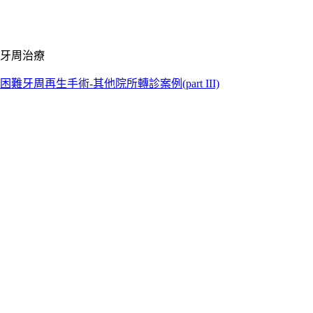
牙周治療
困難牙周再生手術-其他院所轉診案例(part III)