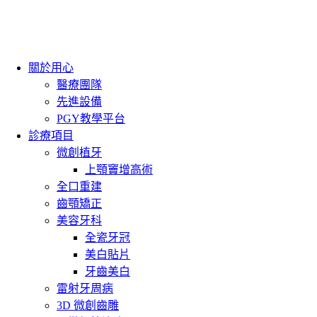
關於用心
醫療團隊
先進設備
PGY教學平台
診療項目
微創植牙
上顎竇增高術
全口重建
齒顎矯正
美容牙科
全瓷牙冠
美白貼片
牙齒美白
雷射牙周病
3D 微創齒雕