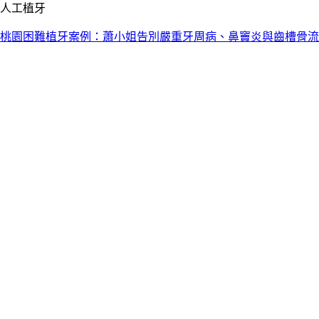
人工植牙
桃園困難植牙案例：蕭小姐告別嚴重牙周病、鼻竇炎與齒槽骨流