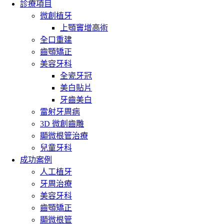
診療項目
微創植牙
上顎竇增高術
全口重建
齒顎矯正
美容牙科
全瓷牙冠
美白貼片
牙齒美白
雷射牙周病
3D 微創齒雕
顯微根管治療
兒童牙科
成功案例
人工植牙
牙周治療
美容牙科
齒顎矯正
顯微根管