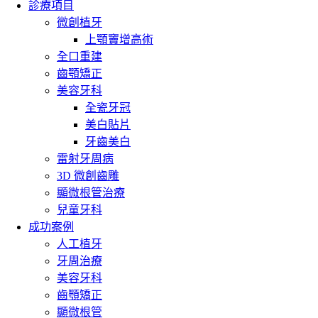
診療項目
微創植牙
上顎竇增高術
全口重建
齒顎矯正
美容牙科
全瓷牙冠
美白貼片
牙齒美白
雷射牙周病
3D 微創齒雕
顯微根管治療
兒童牙科
成功案例
人工植牙
牙周治療
美容牙科
齒顎矯正
顯微根管