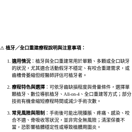
⚠️
植牙／全口重建療程說明與注意事項：
適用情況
：植牙與全口重建常用於單顆、多顆或全口缺牙
的狀況，尤其適合活動假牙不穩定、有咬合重建需求，或
齒槽骨萎縮但經醫師評估可植牙者。
療程特色與選擇
：可依牙齒缺損程度與骨量條件，選擇單
顆植牙、數位導航植牙、All-on-4、全口重建等方式；部分
技術有機會縮短療程時間或減少手術次數。
常見風險與限制
：手術後可能出現腫脹、疼痛、感染、咬
合不適、骨吸收等狀況，並非完全無風險；清潔保養不
當，恐影響植體穩定性或導致植體周圍炎。