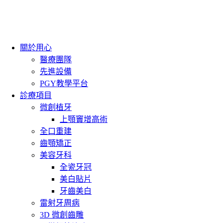
關於用心
醫療團隊
先進設備
PGY教學平台
診療項目
微創植牙
上顎竇增高術
全口重建
齒顎矯正
美容牙科
全瓷牙冠
美白貼片
牙齒美白
雷射牙周病
3D 微創齒雕