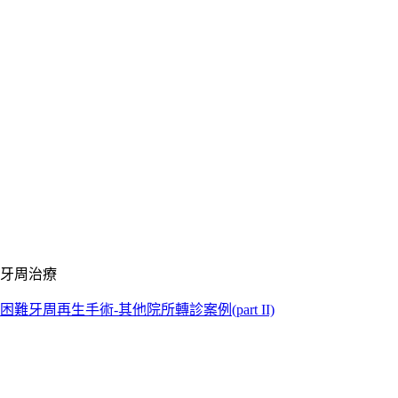
牙周治療
困難牙周再生手術-其他院所轉診案例(part II)