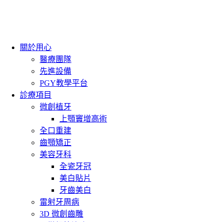
關於用心
醫療團隊
先進設備
PGY教學平台
診療項目
微創植牙
上顎竇增高術
全口重建
齒顎矯正
美容牙科
全瓷牙冠
美白貼片
牙齒美白
雷射牙周病
3D 微創齒雕