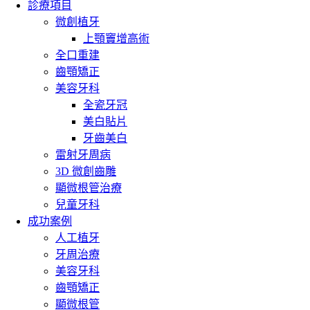
診療項目
微創植牙
上顎竇增高術
全口重建
齒顎矯正
美容牙科
全瓷牙冠
美白貼片
牙齒美白
雷射牙周病
3D 微創齒雕
顯微根管治療
兒童牙科
成功案例
人工植牙
牙周治療
美容牙科
齒顎矯正
顯微根管