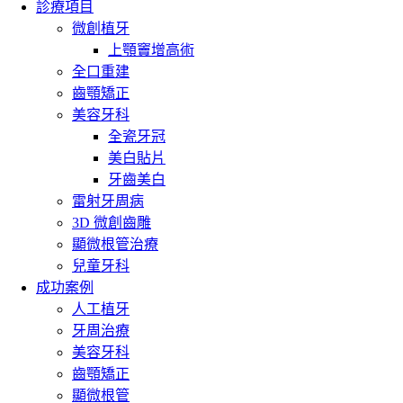
診療項目
微創植牙
上顎竇增高術
全口重建
齒顎矯正
美容牙科
全瓷牙冠
美白貼片
牙齒美白
雷射牙周病
3D 微創齒雕
顯微根管治療
兒童牙科
成功案例
人工植牙
牙周治療
美容牙科
齒顎矯正
顯微根管