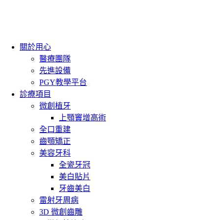
關於用心
醫療團隊
先進設備
PGY教學平台
診療項目
微創植牙
上顎竇增高術
全口重建
齒顎矯正
美容牙科
全瓷牙冠
美白貼片
牙齒美白
雷射牙周病
3D 微創齒雕