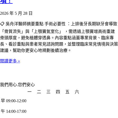
項！
2026 年 5 月 28 日
📋 吳舟洋醫師摘要重點 手術必要性 ：上排後牙長期缺牙會導致
「骨質流失」與「上顎竇氣室化」 ，需透過上顎竇增高術重建
骨頭厚度，避免植體穿透鼻。內容重點涵蓋專業背景、臨床專
長、看診重點與患者常見諮詢問題，並整理臨床常見情境與決策
建議，幫助你更安心地規劃後續治療。
閱讀更多 »
我們用心.您們安心
一
二
三
四
五
六
早 09:00-12:00
午 14:00-17:00