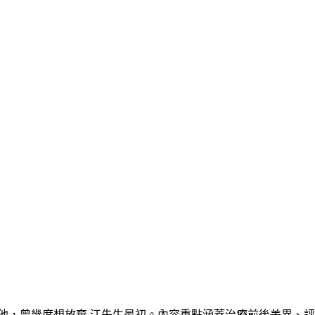
他，曾幾度想放棄 江先生最初。內容重點涵蓋治療前後差異、評