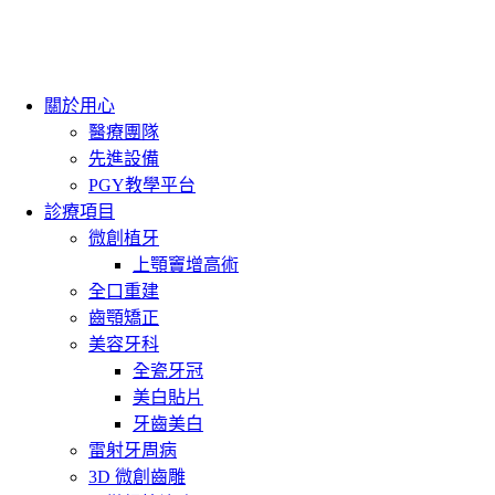
關於用心
醫療團隊
先進設備
PGY教學平台
診療項目
微創植牙
上顎竇增高術
全口重建
齒顎矯正
美容牙科
全瓷牙冠
美白貼片
牙齒美白
雷射牙周病
3D 微創齒雕