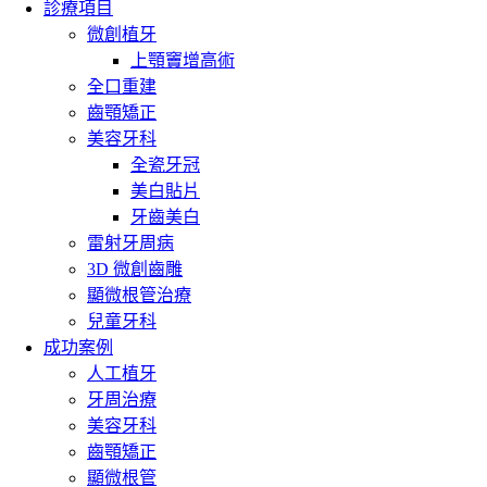
診療項目
微創植牙
上顎竇增高術
全口重建
齒顎矯正
美容牙科
全瓷牙冠
美白貼片
牙齒美白
雷射牙周病
3D 微創齒雕
顯微根管治療
兒童牙科
成功案例
人工植牙
牙周治療
美容牙科
齒顎矯正
顯微根管