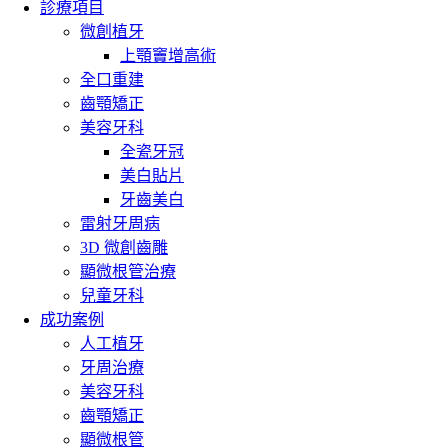
診療項目
微創植牙
上顎竇增高術
全口重建
齒顎矯正
美容牙科
全瓷牙冠
美白貼片
牙齒美白
雷射牙周病
3D 微創齒雕
顯微根管治療
兒童牙科
成功案例
人工植牙
牙周治療
美容牙科
齒顎矯正
顯微根管