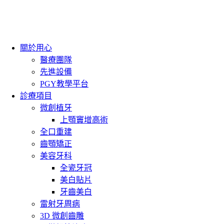
關於用心
醫療團隊
先進設備
PGY教學平台
診療項目
微創植牙
上顎竇增高術
全口重建
齒顎矯正
美容牙科
全瓷牙冠
美白貼片
牙齒美白
雷射牙周病
3D 微創齒雕