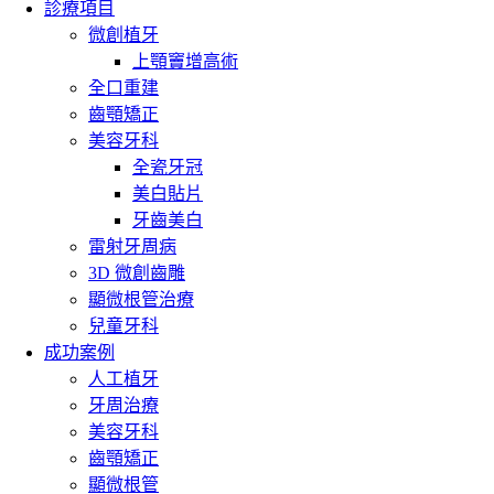
診療項目
微創植牙
上顎竇增高術
全口重建
齒顎矯正
美容牙科
全瓷牙冠
美白貼片
牙齒美白
雷射牙周病
3D 微創齒雕
顯微根管治療
兒童牙科
成功案例
人工植牙
牙周治療
美容牙科
齒顎矯正
顯微根管