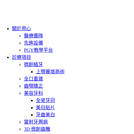
關於用心
醫療團隊
先進設備
PGY教學平台
診療項目
微創植牙
上顎竇增高術
全口重建
齒顎矯正
美容牙科
全瓷牙冠
美白貼片
牙齒美白
雷射牙周病
3D 微創齒雕