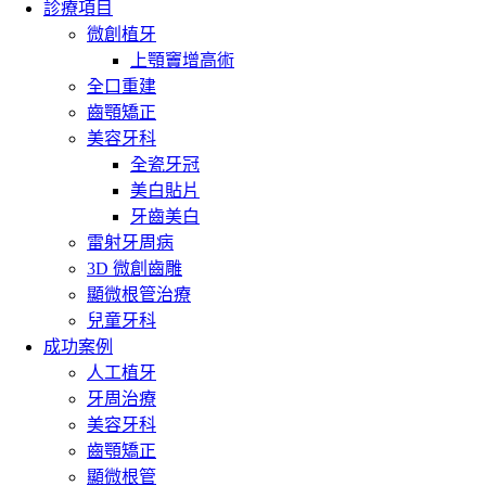
診療項目
微創植牙
上顎竇增高術
全口重建
齒顎矯正
美容牙科
全瓷牙冠
美白貼片
牙齒美白
雷射牙周病
3D 微創齒雕
顯微根管治療
兒童牙科
成功案例
人工植牙
牙周治療
美容牙科
齒顎矯正
顯微根管