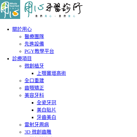
關於用心
醫療團隊
先進設備
PGY教學平台
診療項目
微創植牙
上顎竇增高術
全口重建
齒顎矯正
美容牙科
全瓷牙冠
美白貼片
牙齒美白
雷射牙周病
3D 微創齒雕