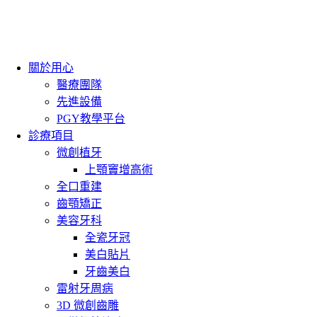
關於用心
醫療團隊
先進設備
PGY教學平台
診療項目
微創植牙
上顎竇增高術
全口重建
齒顎矯正
美容牙科
全瓷牙冠
美白貼片
牙齒美白
雷射牙周病
3D 微創齒雕