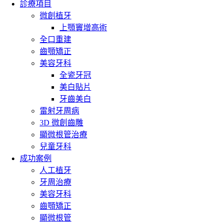
診療項目
微創植牙
上顎竇增高術
全口重建
齒顎矯正
美容牙科
全瓷牙冠
美白貼片
牙齒美白
雷射牙周病
3D 微創齒雕
顯微根管治療
兒童牙科
成功案例
人工植牙
牙周治療
美容牙科
齒顎矯正
顯微根管