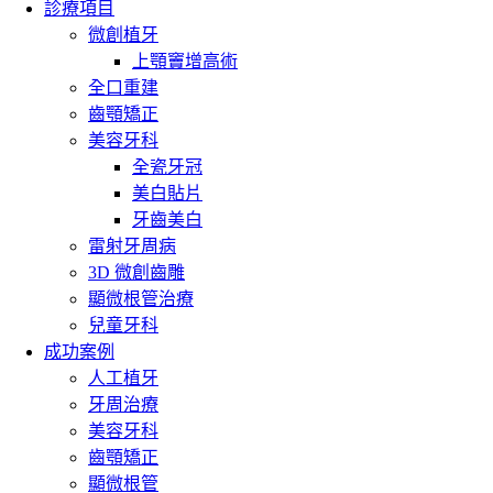
診療項目
微創植牙
上顎竇增高術
全口重建
齒顎矯正
美容牙科
全瓷牙冠
美白貼片
牙齒美白
雷射牙周病
3D 微創齒雕
顯微根管治療
兒童牙科
成功案例
人工植牙
牙周治療
美容牙科
齒顎矯正
顯微根管