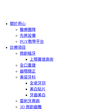
關於用心
醫療團隊
先進設備
PGY教學平台
診療項目
微創植牙
上顎竇增高術
全口重建
齒顎矯正
美容牙科
全瓷牙冠
美白貼片
牙齒美白
雷射牙周病
3D 微創齒雕