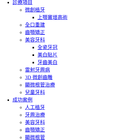
診療項目
微創植牙
上顎竇增高術
全口重建
齒顎矯正
美容牙科
全瓷牙冠
美白貼片
牙齒美白
雷射牙周病
3D 微創齒雕
顯微根管治療
兒童牙科
成功案例
人工植牙
牙周治療
美容牙科
齒顎矯正
顯微根管