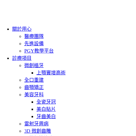
關於用心
醫療團隊
先進設備
PGY教學平台
診療項目
微創植牙
上顎竇增高術
全口重建
齒顎矯正
美容牙科
全瓷牙冠
美白貼片
牙齒美白
雷射牙周病
3D 微創齒雕