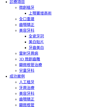
診療項目
微創植牙
上顎竇增高術
全口重建
齒顎矯正
美容牙科
全瓷牙冠
美白貼片
牙齒美白
雷射牙周病
3D 微創齒雕
顯微根管治療
兒童牙科
成功案例
人工植牙
牙周治療
美容牙科
齒顎矯正
顯微根管