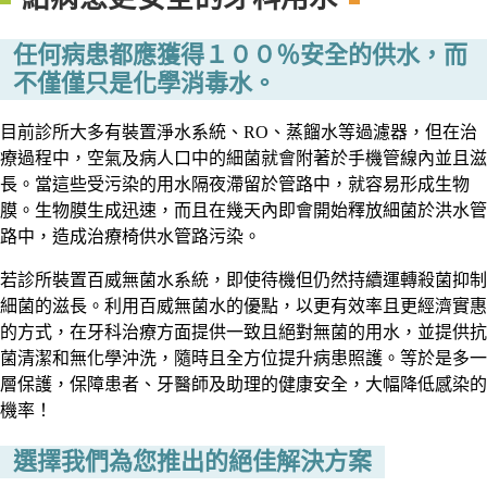
任何病患都應獲得１００％安全的供水，而
不僅僅只是化學消毒水。
目前診所大多有裝置淨水系統、RO、蒸餾水等過濾器，但在治
療過程中，空氣及病人口中的細菌就會附著於手機管線內並且滋
長。當這些受污染的用水隔夜滯留於管路中，就容易形成生物
膜。生物膜生成迅速，而且在幾天內即會開始釋放細菌於洪水管
路中，造成治療椅供水管路污染。
若診所裝置百威無菌水系統，即使待機但仍然持續運轉殺菌抑制
細菌的滋長。利用百威無菌水的優點，以更有效率且更經濟實惠
的方式，在牙科治療方面提供一致且絕對無菌的用水，並提供抗
菌清潔和無化學沖洗，隨時且全方位提升病患照護。等於是多一
層保護，保障患者、牙醫師及助理的健康安全，大幅降低感染的
機率！
選擇我們為您推出的絕佳解決方案