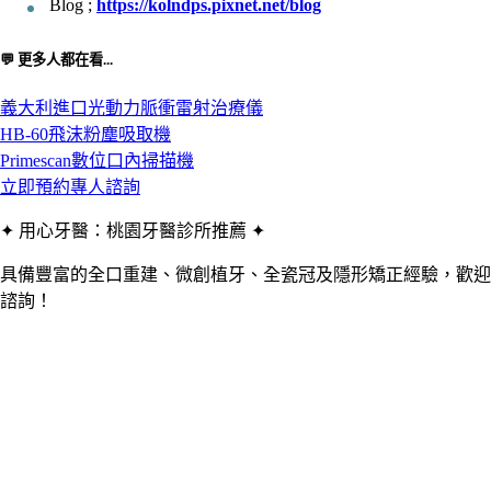
Blog ;
https://kolndps.pixnet.net/blog
💬 更多人都在看...
義大利進口光動力脈衝雷射治療儀
HB-60飛沫粉塵吸取機
Primescan數位口內掃描機
立即預約專人諮詢
✦ 用心牙醫：桃園牙醫診所推薦 ✦
具備豐富的全口重建、微創植牙、全瓷冠及隱形矯正經驗，歡迎
諮詢！