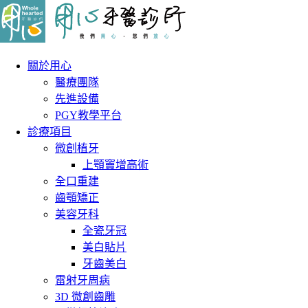
關於用心
醫療團隊
先進設備
PGY教學平台
診療項目
微創植牙
上顎竇增高術
全口重建
齒顎矯正
美容牙科
全瓷牙冠
美白貼片
牙齒美白
雷射牙周病
3D 微創齒雕