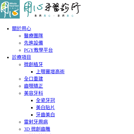
關於用心
醫療團隊
先進設備
PGY教學平台
診療項目
微創植牙
上顎竇增高術
全口重建
齒顎矯正
美容牙科
全瓷牙冠
美白貼片
牙齒美白
雷射牙周病
3D 微創齒雕