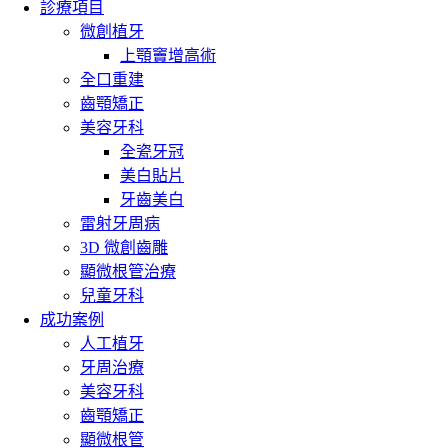
診療項目
微創植牙
上顎竇增高術
全口重建
齒顎矯正
美容牙科
全瓷牙冠
美白貼片
牙齒美白
雷射牙周病
3D 微創齒雕
顯微根管治療
兒童牙科
成功案例
人工植牙
牙周治療
美容牙科
齒顎矯正
顯微根管