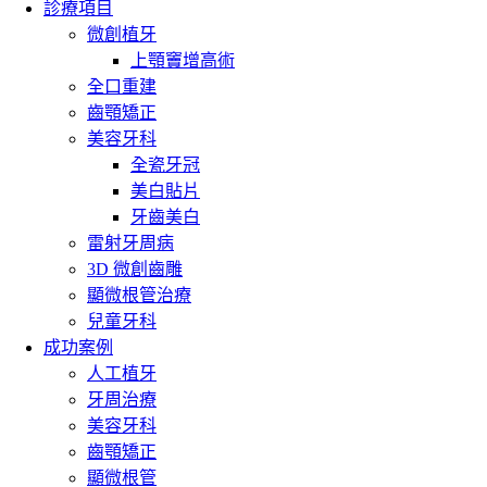
診療項目
微創植牙
上顎竇增高術
全口重建
齒顎矯正
美容牙科
全瓷牙冠
美白貼片
牙齒美白
雷射牙周病
3D 微創齒雕
顯微根管治療
兒童牙科
成功案例
人工植牙
牙周治療
美容牙科
齒顎矯正
顯微根管