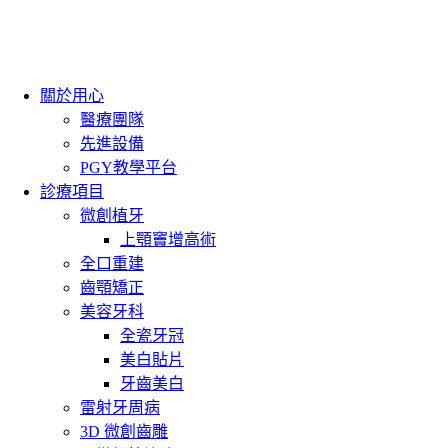
關於用心
醫療團隊
先進設備
PGY教學平台
診療項目
微創植牙
上顎竇增高術
全口重建
齒顎矯正
美容牙科
全瓷牙冠
美白貼片
牙齒美白
雷射牙周病
3D 微創齒雕