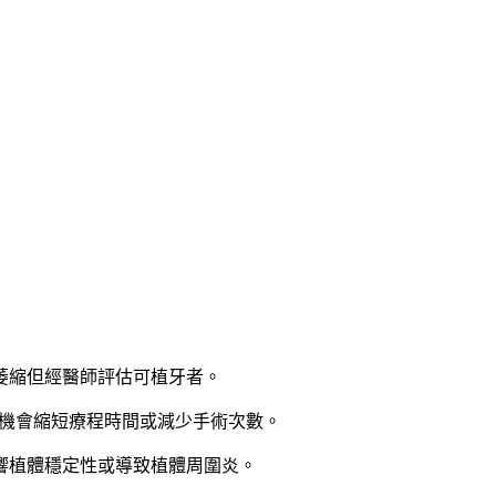
萎縮但經醫師評估可植牙者。
術有機會縮短療程時間或減少手術次數。
響植體穩定性或導致植體周圍炎。