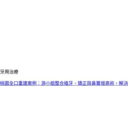
牙周治療
桃園全口重建案例：游小姐整合植牙、矯正與鼻竇增高術，解決