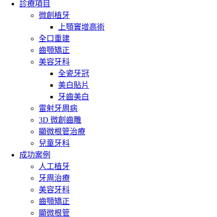
診療項目
微創植牙
上顎竇增高術
全口重建
齒顎矯正
美容牙科
全瓷牙冠
美白貼片
牙齒美白
雷射牙周病
3D 微創齒雕
顯微根管治療
兒童牙科
成功案例
人工植牙
牙周治療
美容牙科
齒顎矯正
顯微根管