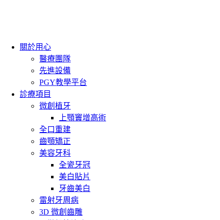
關於用心
醫療團隊
先進設備
PGY教學平台
診療項目
微創植牙
上顎竇增高術
全口重建
齒顎矯正
美容牙科
全瓷牙冠
美白貼片
牙齒美白
雷射牙周病
3D 微創齒雕