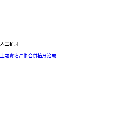
人工植牙
上顎竇增高術合併植牙治療