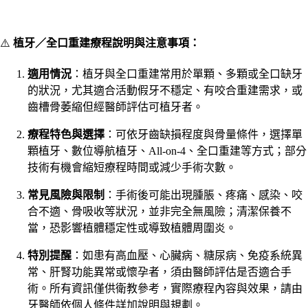
⚠️
植牙／全口重建療程說明與注意事項：
適用情況
：植牙與全口重建常用於單顆、多顆或全口缺牙
的狀況，尤其適合活動假牙不穩定、有咬合重建需求，或
齒槽骨萎縮但經醫師評估可植牙者。
療程特色與選擇
：可依牙齒缺損程度與骨量條件，選擇單
顆植牙、數位導航植牙、All-on-4、全口重建等方式；部分
技術有機會縮短療程時間或減少手術次數。
常見風險與限制
：手術後可能出現腫脹、疼痛、感染、咬
合不適、骨吸收等狀況，並非完全無風險；清潔保養不
當，恐影響植體穩定性或導致植體周圍炎。
特別提醒
：如患有高血壓、心臟病、糖尿病、免疫系統異
常、肝腎功能異常或懷孕者，須由醫師評估是否適合手
術。所有資訊僅供衛教參考，實際療程內容與效果，請由
牙醫師依個人條件詳加說明與規劃。