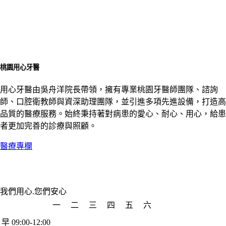
桃園用心牙醫
用心牙醫由吳舟洋院長帶領，擁有專業桃園牙醫師團隊、諮詢
師、口腔衛教師與資深助理團隊，並引進多項先進設備，打造高
品質的醫療服務。始終秉持著對病患的愛心、耐心、用心，給患
者更加完善的診療與照顧。
醫療專欄
我們用心.您們安心
一
二
三
四
五
六
早 09:00-12:00