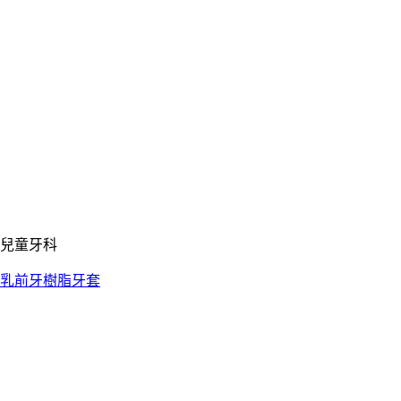
兒童牙科
乳前牙樹脂牙套