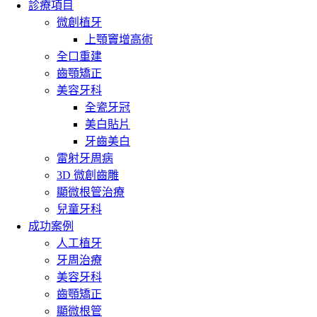
診療項目
微創植牙
上顎竇增高術
全口重建
齒顎矯正
美容牙科
全瓷牙冠
美白貼片
牙齒美白
雷射牙周病
3D 微創齒雕
顯微根管治療
兒童牙科
成功案例
人工植牙
牙周治療
美容牙科
齒顎矯正
顯微根管