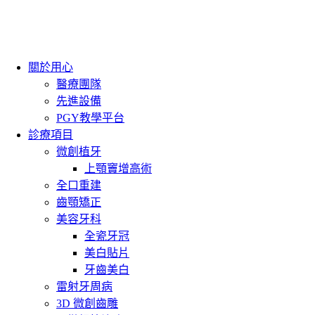
關於用心
醫療團隊
先進設備
PGY教學平台
診療項目
微創植牙
上顎竇增高術
全口重建
齒顎矯正
美容牙科
全瓷牙冠
美白貼片
牙齒美白
雷射牙周病
3D 微創齒雕