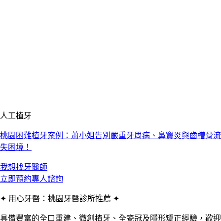
人工植牙
桃園困難植牙案例：蕭小姐告別嚴重牙周病、鼻竇炎與齒槽骨流
失困境！
我想找牙醫師
立即預約專人諮詢
✦ 用心牙醫：桃園牙醫診所推薦 ✦
具備豐富的全口重建、微創植牙、全瓷冠及隱形矯正經驗，歡迎