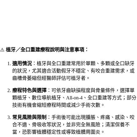
⚠️
植牙／全口重建療程說明與注意事項：
適用情況
：植牙與全口重建常用於單顆、多顆或全口缺牙
的狀況，尤其適合活動假牙不穩定、有咬合重建需求，或
齒槽骨萎縮但經醫師評估可植牙者。
療程特色與選擇
：可依牙齒缺損程度與骨量條件，選擇單
顆植牙、數位導航植牙、All-on-4、全口重建等方式；部分
技術有機會縮短療程時間或減少手術次數。
常見風險與限制
：手術後可能出現腫脹、疼痛、感染、咬
合不適、骨吸收等狀況，並非完全無風險；清潔保養不
當，恐影響植體穩定性或導致植體周圍炎。