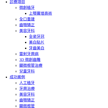
診療項目
微創植牙
上顎竇增高術
全口重建
齒顎矯正
美容牙科
全瓷牙冠
美白貼片
牙齒美白
雷射牙周病
3D 微創齒雕
顯微根管治療
兒童牙科
成功案例
人工植牙
牙周治療
美容牙科
齒顎矯正
顯微根管