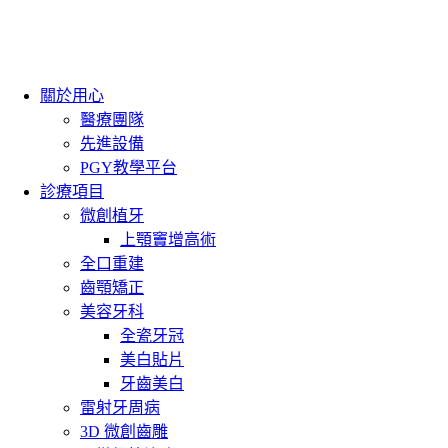
關於用心
醫療團隊
先進設備
PGY教學平台
診療項目
微創植牙
上顎竇增高術
全口重建
齒顎矯正
美容牙科
全瓷牙冠
美白貼片
牙齒美白
雷射牙周病
3D 微創齒雕