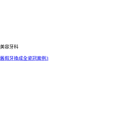
美容牙科
舊假牙換成全瓷冠案例3