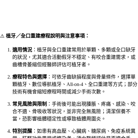
⚠️
植牙／全口重建療程說明與注意事項：
適用情況
：植牙與全口重建常用於單顆、多顆或全口缺牙
的狀況，尤其適合活動假牙不穩定、有咬合重建需求，或
齒槽骨萎縮但經醫師評估可植牙者。
療程特色與選擇
：可依牙齒缺損程度與骨量條件，選擇單
顆植牙、數位導航植牙、All-on-4、全口重建等方式；部分
技術有機會縮短療程時間或減少手術次數。
常見風險與限制
：手術後可能出現腫脹、疼痛、感染、咬
合不適、骨吸收等狀況，並非完全無風險；清潔保養不
當，恐影響植體穩定性或導致植體周圍炎。
特別提醒
：如患有高血壓、心臟病、糖尿病、免疫系統異