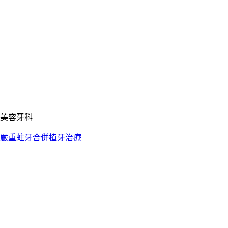
美容牙科
嚴重蛀牙合併植牙治療