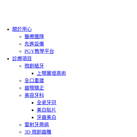
關於用心
醫療團隊
先進設備
PGY教學平台
診療項目
微創植牙
上顎竇增高術
全口重建
齒顎矯正
美容牙科
全瓷牙冠
美白貼片
牙齒美白
雷射牙周病
3D 微創齒雕