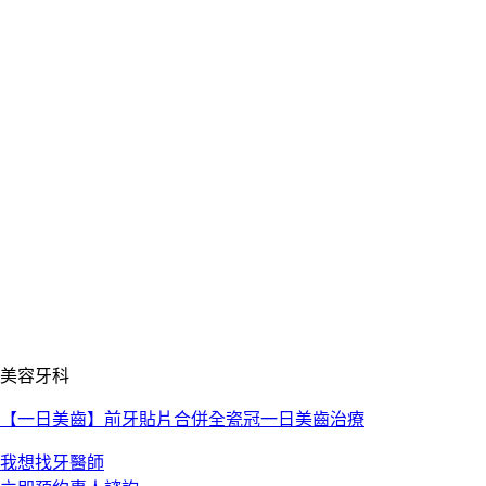
美容牙科
【一日美齒】前牙貼片合併全瓷冠一日美齒治療
我想找牙醫師