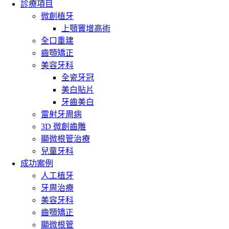
診療項目
微創植牙
上顎竇增高術
全口重建
齒顎矯正
美容牙科
全瓷牙冠
美白貼片
牙齒美白
雷射牙周病
3D 微創齒雕
顯微根管治療
兒童牙科
成功案例
人工植牙
牙周治療
美容牙科
齒顎矯正
顯微根管