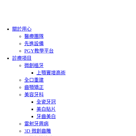
關於用心
醫療團隊
先進設備
PGY教學平台
診療項目
微創植牙
上顎竇增高術
全口重建
齒顎矯正
美容牙科
全瓷牙冠
美白貼片
牙齒美白
雷射牙周病
3D 微創齒雕